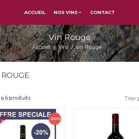
ACCUEIL
NOS VINS
CONTACT
Vin Rouge
Accueil
Vins
Vin Rouge
N ROUGE
y a 6 produits.
Trier 
O !
-20%