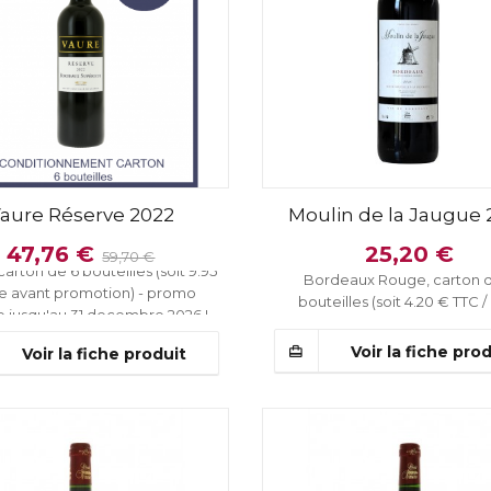
aure Réserve 2022
Moulin de la Jaugue 
x Supérieur, élevé en fûts de
47,76 €
25,20 €
59,70 €
arton de 6 bouteilles (soit 9.95
Bordeaux Rouge, carton 
le avant promotion) - promo
bouteilles (soit 4.20 € TTC / 
e jusqu'au 31 decembre 2026 !
Voir la fiche pro
Voir la fiche produit