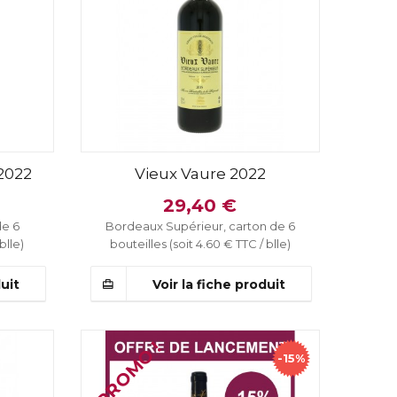
2022
Vieux Vaure 2022
29,40 €
de 6
Bordeaux Supérieur, carton de 6
blle)
bouteilles (soit 4.60 € TTC / blle)
duit
Voir la fiche produit
PROMO !
-15%