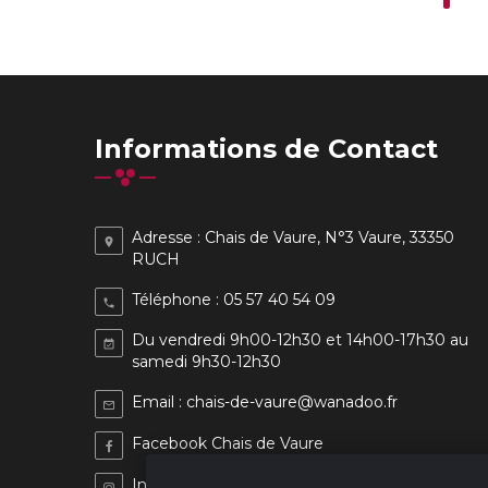
Informations de Contact
Adresse : Chais de Vaure, N°3 Vaure, 33350
place
RUCH
Téléphone : 05 57 40 54 09
phone
D
u vendredi 9h00-12h30 et 14h00-17h30 au
event_available
samedi 9h30-12h30
Email : chais-de-vaure@wanadoo.fr
mail_outline
Facebook Chais de Vaure
Instagram Les Chais de Vaure