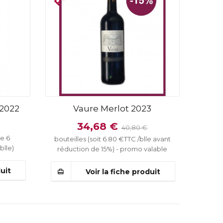
 2022
Vaure Merlot 2023
34,68 €
40,80 €
Bodeaux rouge, Carton de 6
e 6
bouteilles (soit 6.80 €TTC /blle avant
blle)
réduction de 15%) - promo valable
jusqu'au 31 descembre 2026 !
duit
Voir la fiche produit