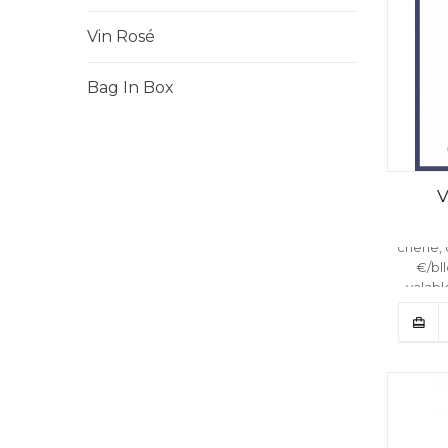
Vin Rosé
Bag In Box
V
Bordeau
chêne, c
€/bl
valabl