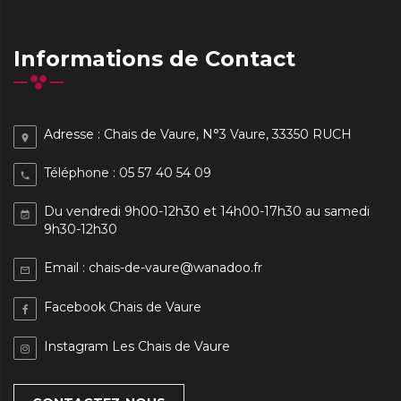
Informations de Contact
Adresse : Chais de Vaure, N°3 Vaure, 33350 RUCH
place
Téléphone : 05 57 40 54 09
phone
D
u vendredi 9h00-12h30 et 14h00-17h30 au samedi
event_available
9h30-12h30
Email : chais-de-vaure@wanadoo.fr
mail_outline
Facebook Chais de Vaure
Instagram Les Chais de Vaure