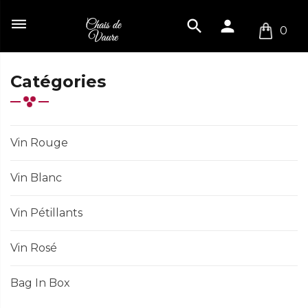
dehaze
search
person
0
Catégories
Vin Rouge
Vin Blanc
Vin Pétillants
Vin Rosé
Bag In Box